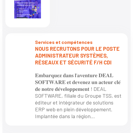
Services et compétences
NOUS RECRUTONS POUR LE POSTE
ADMINISTRATEUR SYSTÈMES,
RÉSEAUX ET SÉCURITÉ F/H CDI
𝐄𝐦𝐛𝐚𝐫𝐪𝐮𝐞𝐳 𝐝𝐚𝐧𝐬 𝐥’𝐚𝐯𝐞𝐧𝐭𝐮𝐫𝐞 𝐃𝐄𝐀𝐋
𝐒𝐎𝐅𝐓𝐖𝐀𝐑𝐄 𝐞𝐭 𝐝𝐞𝐯𝐞𝐧𝐞𝐳 𝐮𝐧 𝐚𝐜𝐭𝐞𝐮𝐫 𝐜𝐥𝐞́
𝐝𝐞 𝐧𝐨𝐭𝐫𝐞 𝐝𝐞́𝐯𝐞𝐥𝐨𝐩𝐩𝐞𝐦𝐞𝐧𝐭 ! DEAL
SOFTWARE, filiale du Groupe TSS, est
éditeur et intégrateur de solutions
ERP web en plein développement.
Implantée dans la région...