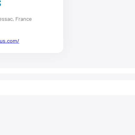
S
essac, France
lus.com/