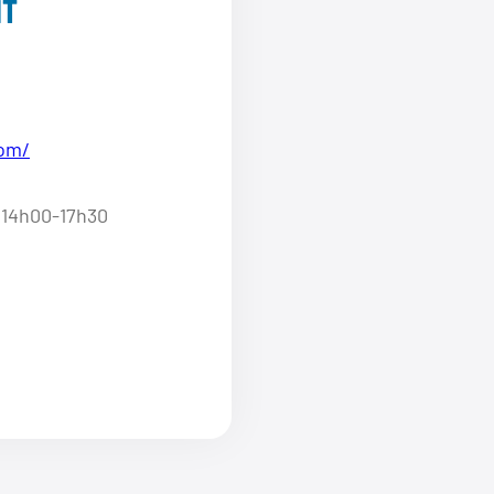
IT
com/
//14h00-17h30