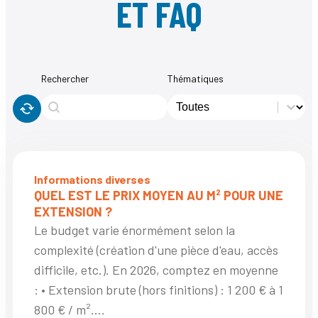
ET FAQ
Rechercher
Thématiques
Rechercher
Thématiques
Rechercher
Thématiques
éinitialiser
Informations diverses
QUEL EST LE PRIX MOYEN AU M² POUR UNE
EXTENSION ?
Le budget varie énormément selon la
complexité (création d'une pièce d'eau, accès
difficile, etc.). En 2026, comptez en moyenne
: • Extension brute (hors finitions) : 1 200 € à 1
800 € / m²....